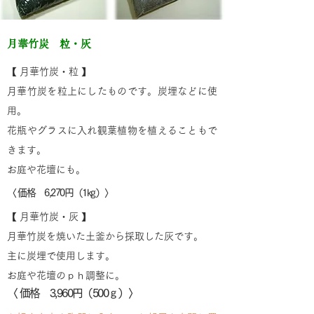
月華竹炭 粒・灰
【 月華竹炭・粒 】
月華竹炭を粒上にしたものです。炭埋などに使
用。
花瓶やグラスに入れ観葉植物を植えることもで
きます。
お庭や花壇にも。
〈 価格 6,270円（1kg）〉
【 月華竹炭・灰 】
月華竹炭を焼いた土釜から採取した灰です。
主に炭埋で使用します。
お庭や花壇のｐｈ調整に。
〈 価格 3,960円（500ｇ）〉