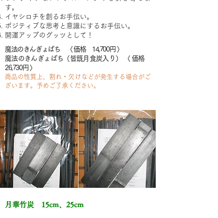
す。
イヤシロチを創るお手伝い。
ポジティブな思考と意識にするお手伝い。
開運アップのグッツとして！
魔法のきんぎょばち 〈 価格 14,700円 〉
魔法のきんぎょばち（皆既月食炭入り）
〈 価格
26,730円 〉
商品の性質上、割れ・欠けなどが発生する場合がご
ざいます。予めご了承ください。
月華竹炭 15cm、25cm