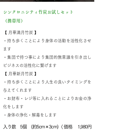
シンクロニシティ竹炭お試しセット
（携帯用）
【 月華満月竹炭 】
・持ち歩くことにより身体の活動を活性化させ
ます
・集団で持つ事により集団的無意識を引き出し
ビジネスの活性化に繋げます
【 月華新月竹炭 】
・持ち歩くことにより人生の良いタイミングを
与えてくれます
・お財布・レジ等に入れることによりお金の浄
化をします
・身体の浄化・解毒をします
入り数 5個 (約5cm × 3cm)〈 価格 1,980円