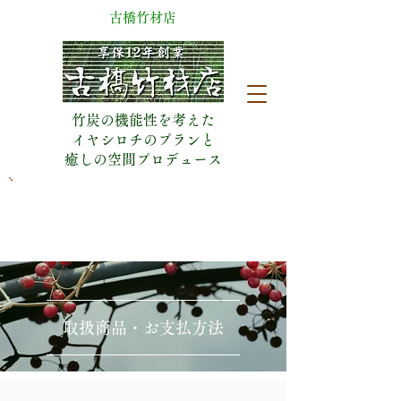
​古橋竹材店
竹炭の機能性を考えた
イヤシロチのプランと
​癒しの空間プロデュース
​日曜休業(予約有は営業)
053-471-5090
静岡県浜松市中央区城北2丁目18-8
取扱商品・お支払方法