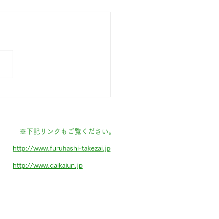
スメーカーに断られる炭
設の場合
※下記リンクもご覧ください。
http://www.furuhashi-takezai.jp
http://www.daikaiun.jp