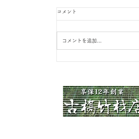
コメント
コメントを追加…
イヤシロチとエビデンス(証
拠、根拠、裏付け)
古橋竹材店
​静岡県浜松市の