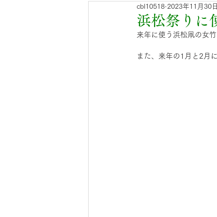
cbl10518
2023年11月30
青竹入荷のお知らせ
門松
浜松祭りに
来年に使う浜松凧の女竹
また、来年の1月と2月