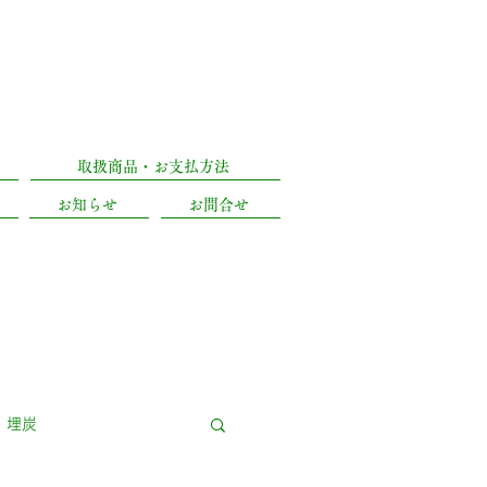
)
053-471-5090
区城北2丁目18-8
取扱商品・お支払方法
お知らせ
お問合せ
埋炭