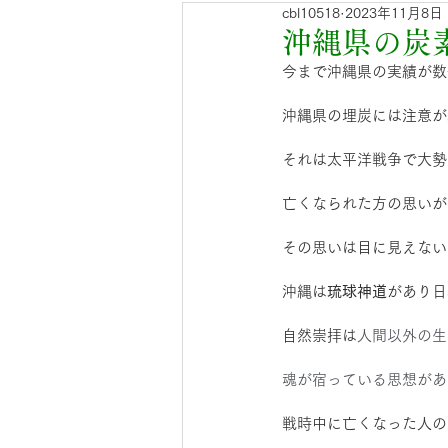
cbl10518
2023年11月8日
青竹入荷のお知らせ
門松
沖縄県の炭素
今まで沖縄県の実績が数
沖縄県の埋炭には注意が
それは太平洋戦争で大勢
亡くなられた方の思いが
その思いは目に見えない
沖縄は
琉球神道
があり日
自然崇拝は
人間以外の生
魂が宿っている思想があ
戦時中に亡くなった人の