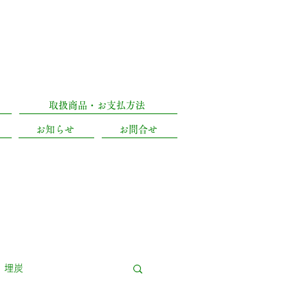
)
053-471-5090
区城北2丁目18-8
取扱商品・お支払方法
お知らせ
お問合せ
埋炭