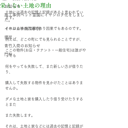
栄えない土地の理由
お知らせ
土地には過去の記憶と記録があると言われてい
施工事例ペット霊園にイヤシロチ化をしまし
ます。
た。
イヤシロチ施工事例
それは土地の因縁であり因果でもあるのです。
埋炭
例えば、どこの町にでも見られることですが、
青竹入荷のお知らせ
ここの物件(お店・テナント・一般住宅)は誰がや
門松
っても
何をやっても失敗して、また新しい方が借りた
り、
購入して失敗する物件を見かけたことはありま
せんか。
ダメな土地と家を購入したり借り受けたりする
とまた
また失敗します。
それは、土地と家などには過去の記憶と記録が