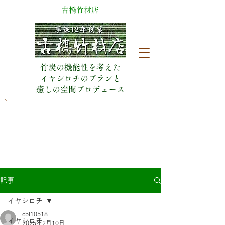
​古橋竹材店
竹炭の機能性を考えた
イヤシロチのプランと
​癒しの空間プロデュース
​日曜休業(予約有は営業)
053-471-5090
静岡県浜松市中央区城北2丁目18-8
記事
イヤシロチ
cbl10518
イヤシロチ
2025年2月10日