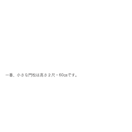
一番、小さな門松は高さ２尺・60㎝です。