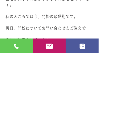
す。
私のところでは今、門松の最盛期です。
毎日、門松についてお問い合わせとご注文で
楽しく仕事をしています。
今夜もお店の外では門松に思いを込めて
スタッフが作成しています。
ありがとうございます。感謝
御機嫌好う(ごきげん)よう。
すべて表示
最新記事