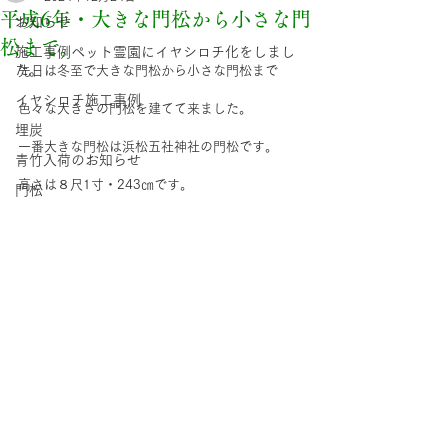
平成6年・大きな門松から小さな門
お知らせ
松まで。
施工事例ペット霊園にイヤシロチ化をしまし
た。
先日は冬至で大きな門松から小さな門松まで
イヤシロチ施工事例
色々な大きさの門松を建てて来ました。
埋炭
一番大きな門松は浜松五社神社の門松です。
青竹入荷のお知らせ
高さは８尺1寸・243㎝です。
門松