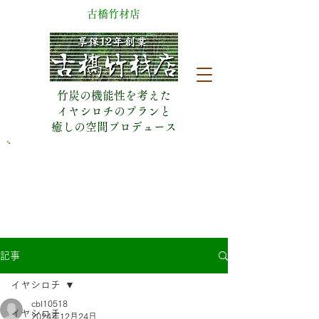
​古橋竹材店
竹炭の機能性を考えた
イヤシロチのプランと
​癒しの空間プロデュース
​日曜休業(予約有は営業)
053-471-5090
静岡県浜松市中央区城北2丁目18-8
記事
イヤシロチ
cbl10518
イヤシロチ
2024年12月24日