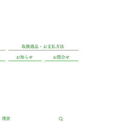
)
053-471-5090
区城北2丁目18-8
取扱商品・お支払方法
お知らせ
お問合せ
埋炭