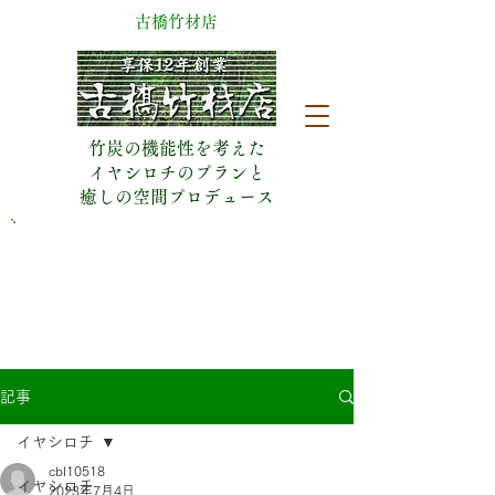
​古橋竹材店
竹炭の機能性を考えた
イヤシロチのプランと
​癒しの空間プロデュース
​日曜休業(予約有は営業)
053-471-5090
静岡県浜松市中央区城北2丁目18-8
記事
イヤシロチ
cbl10518
イヤシロチ
2023年7月4日