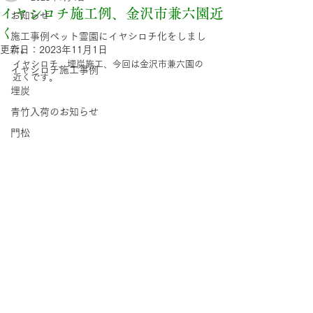
イヤシロチ施工例、金沢市兼六園近
お知らせ
く
施工事例ペット霊園にイヤシロチ化をしまし
た。
更新日：
2023年11月1日
イヤシロチ、埋炭施工、今回は金沢市兼六園の
イヤシロチ施工事例
近くです。
埋炭
青竹入荷のお知らせ
門松