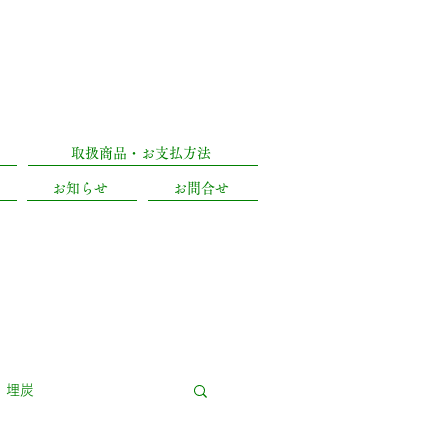
)
053-471-5090
区城北2丁目18-8
取扱商品・お支払方法
お知らせ
お問合せ
埋炭