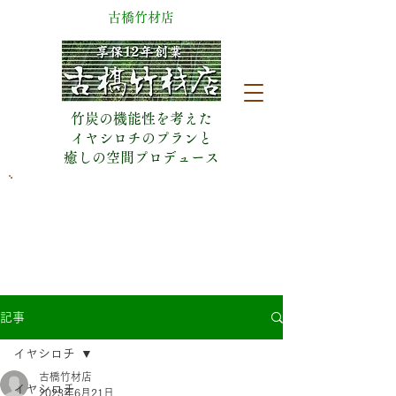
​古橋竹材店
竹炭の機能性を考えた
イヤシロチのプランと
​癒しの空間プロデュース
​日曜休業(予約有は営業)
053-471-5090
静岡県浜松市中央区城北2丁目18-8
記事
イヤシロチ
古橋竹材店
イヤシロチ
2023年6月21日