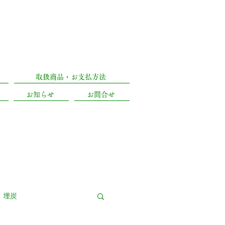
)
053-471-5090
区城北2丁目18-8
取扱商品・お支払方法
お知らせ
お問合せ
埋炭